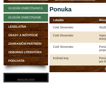
Ponuka
HĽADÁM ZAMESTNANCA
HĽADÁM ZAMESTNANIE
Lokalita
Náz
LEGISLATÍVA
Celé Slovensko
Služ
ÚRADY A INŠTITÚCIE
Celé Slovensko
Vypr
lesný
ZAHRANIČNÍ PARTNERI
Celé Slovensko
Ponú
proje
ODBORNÁ LITERATÚRA
Košický kraj
Ponú
PODUJATIA
pre 
about the moon