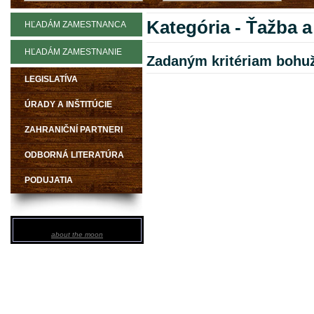
Kategória - Ťažba a
HĽADÁM ZAMESTNANCA
HĽADÁM ZAMESTNANIE
Zadaným kritériam bohuž
LEGISLATÍVA
ÚRADY A INŠTITÚCIE
ZAHRANIČNÍ PARTNERI
ODBORNÁ LITERATÚRA
PODUJATIA
about the moon